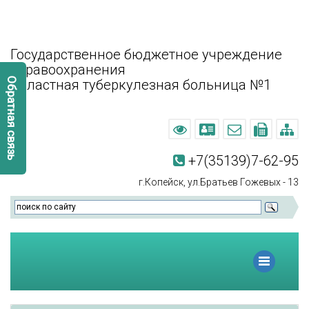
A
A
Изображения:
Размер шрифта:
Цвето
л
Выкл
A
Государственное бюджетное учреждение
здравоохранения
Обратная связь
Областная туберкулезная больница №1
+7(35139)7-62-95
г.Копейск, ул.Братьев Гожевых - 13